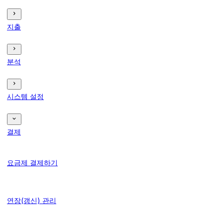
지출
분석
시스템 설정
결제
요금제 결제하기
연장(갱신) 관리