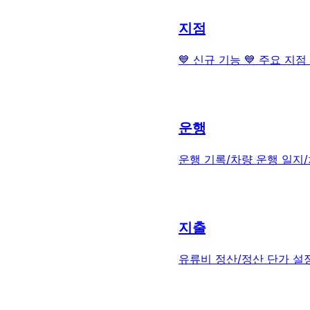
지점
💙 신규 기능 💙 주요 지
운행
운행 기록/차량 운행 일지
지출
유류비 정산/정산 단가 설